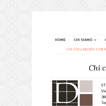
Skip
to
content
HOME
CHI SIAMO
CHI COLLABORA CON 
Chi c
ST
Vi
38
Te