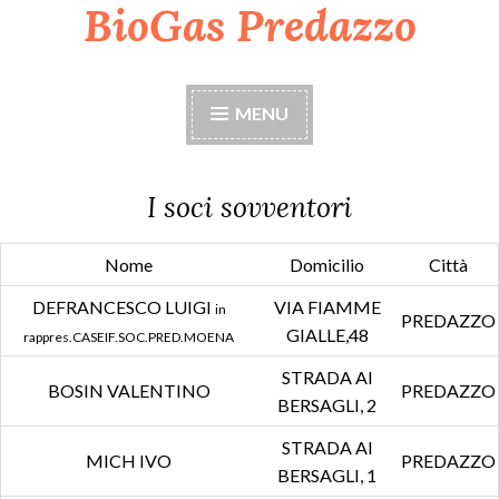
BioGas Predazzo
Skip
to
content
MENU
I soci sovventori
Nome
Domicilio
Città
DEFRANCESCO LUIGI
VIA FIAMME
in
PREDAZZO
GIALLE,48
rappres.CASEIF.SOC.PRED.MOENA
STRADA AI
BOSIN VALENTINO
PREDAZZO
BERSAGLI, 2
STRADA AI
MICH IVO
PREDAZZO
BERSAGLI, 1