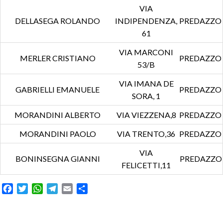
VIA
DELLASEGA ROLANDO
INDIPENDENZA,
PREDAZZO
61
VIA MARCONI
MERLER CRISTIANO
PREDAZZO
53/B
VIA IMANA DE
GABRIELLI EMANUELE
PREDAZZO
SORA, 1
MORANDINI ALBERTO
VIA VIEZZENA,8
PREDAZZO
MORANDINI PAOLO
VIA TRENTO,36
PREDAZZO
VIA
BONINSEGNA GIANNI
PREDAZZO
FELICETTI,11
F
T
W
T
E
S
a
w
h
e
m
h
c
i
a
l
a
a
e
t
t
e
i
r