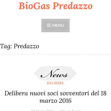
BioGas Predazzo
Skip
to
content
MENU
Tag:
Predazzo
Delibera nuovi soci sovventori del 18 marzo 2016
DELIBERE
Delibera nuovi soci sovventori del 18
marzo 2016