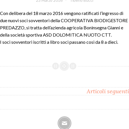
23 Marzo 2016
Tiberio Bucci
Con delibera del 18 marzo 2016 vengono ratificati l’ingresso di
due nuovi soci sovventori della COOPERATIVA BIODIGESTORE
PREDAZZO, si tratta dell’azienda agricola Boninsegna Gianni e
della società sportiva ASD DOLOMITICA NUOTO CTT.
I soci sovventori iscritti a libro soci passano cosi da 8 a dieci.
Navigazione
Articoli seguenti
articoli