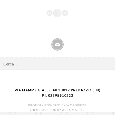
mail
Ricerca
per:
VIA FIAMME GIALLE, 48 38037 PREDAZZO (TN)
P.I. 02395910223
PROUDLY POWERED BY WORDPRESS
THEME: BUTTON BY
AUTOMATTIC
.