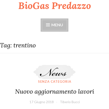
BioGas Predazzo
Skip
to
content
MENU
Tag:
trentino
Nuovo aggiornamento lavori
SENZA CATEGORIA
Nuovo aggiornamento lavori
17 Giugno 2018
Tiberio Bucci