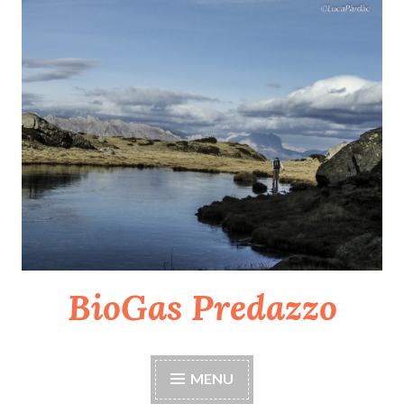
Skip
to
content
BioGas Predazzo
MENU