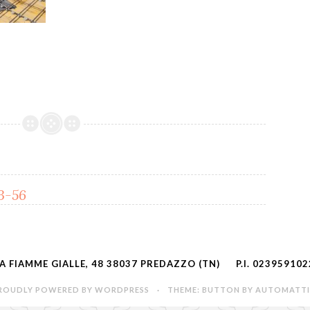
3-56
IA FIAMME GIALLE, 48 38037 PREDAZZO (TN)
P.I. 02395910
ROUDLY POWERED BY WORDPRESS
·
THEME: BUTTON BY
AUTOMATT