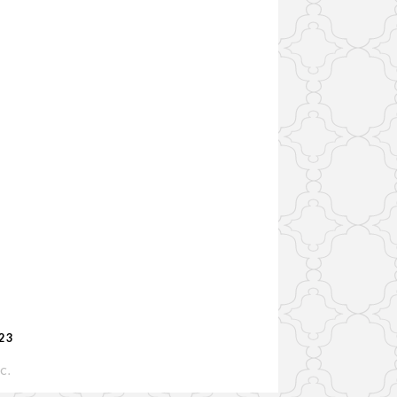
223
IC
.