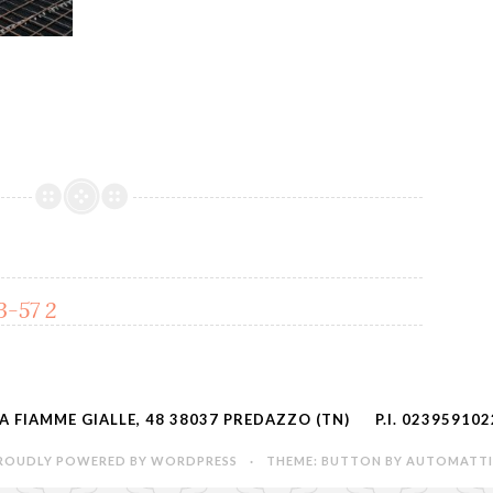
-57 2
IA FIAMME GIALLE, 48 38037 PREDAZZO (TN)
P.I. 02395910
ROUDLY POWERED BY WORDPRESS
·
THEME: BUTTON BY
AUTOMATT