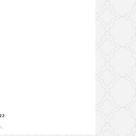
223
IC
.