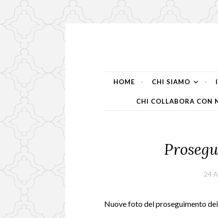
Skip
to
content
HOME
CHI SIAMO
CHI COLLABORA CON 
Proseguo
24 
Nuove foto del proseguimento dei 