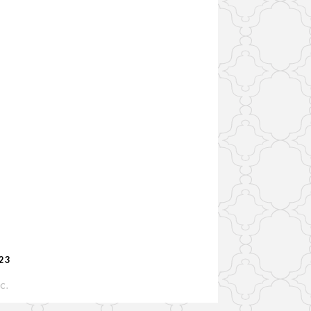
223
IC
.