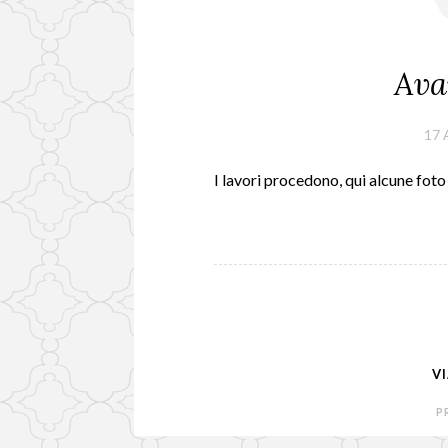
Ava
17 
I lavori procedono, qui alcune foto 
V
P