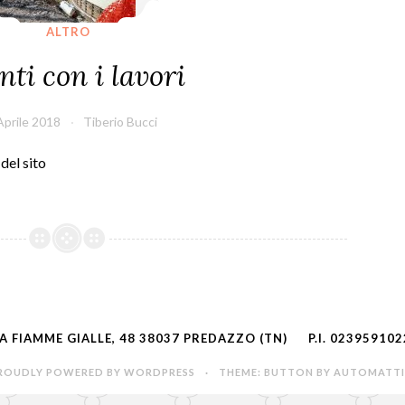
ALTRO
nti con i lavori
Aprile 2018
Tiberio Bucci
del sito
IA FIAMME GIALLE, 48 38037 PREDAZZO (TN)
P.I. 02395910
ROUDLY POWERED BY WORDPRESS
·
THEME: BUTTON BY
AUTOMATT