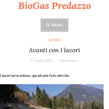
BioGas Predazzo
Skip
to
content
MENU
ALTRO
Avanti con i lavori
17 Aprile 2018
Tiberio Bucci
I lavori procedono, qui alcune foto del sito