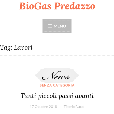
BioGas Predazzo
Skip
to
content
MENU
Tag:
Lavori
Tanti piccoli passi avanti
SENZA CATEGORIA
Tanti piccoli passi avanti
17 Ottobre 2018
Tiberio Bucci